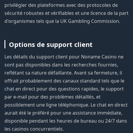
privilégier des plateformes avec des protocoles de
sécurité robustes et vérifiables et une licence de la part
d'organismes tels que la UK Gambling Commission.
Options de support client
Les détails du support client pour Noname Casino ne
sont pas disponibles dans les recherches fournies,
reflétant sa nature défaillante. Avant sa fermeture, il
offrait probablement des canaux standard tels que le
chat en direct pour des questions rapides, le support
par e-mail pour des problèmes détaillés, et
possiblement une ligne téléphonique. Le chat en direct
aurait été le préféré pour une assistance immédiate,
disponible pendant les heures de bureau ou 24/7 dans
les casinos concurrentiels.