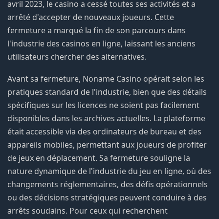
avril 2023, le casino a cessé toutes ses activités et a
arrêté d'accepter de nouveaux joueurs. Cette
fermeture a marqué la fin de son parcours dans
l'industrie des casinos en ligne, laissant les anciens
utilisateurs chercher des alternatives.
Avant sa fermeture, Noname Casino opérait selon les
pratiques standard de l'industrie, bien que des détails
spécifiques sur les licences ne soient pas facilement
disponibles dans les archives actuelles. La plateforme
était accessible via des ordinateurs de bureau et des
appareils mobiles, permettant aux joueurs de profiter
de jeux en déplacement. Sa fermeture souligne la
nature dynamique de l'industrie du jeu en ligne, où des
changements réglementaires, des défis opérationnels
ou des décisions stratégiques peuvent conduire à des
arrêts soudains. Pour ceux qui recherchent