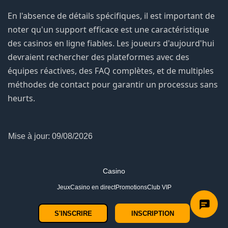
En l'absence de détails spécifiques, il est important de
noter qu'un support efficace est une caractéristique
des casinos en ligne fiables. Les joueurs d'aujourd'hui
devraient rechercher des plateformes avec des
équipes réactives, des FAQ complètes, et de multiples
méthodes de contact pour garantir un processus sans
heurts.
Mise à jour:
09/08/2026
Casino
Jeux
Casino en direct
Promotions
Club VIP
À propos de nous
S'INSCRIRE
INSCRIPTION
Programme d'affiliation
Contactez-nous
Instructions de l'application