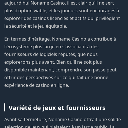
aujourd'hui Noname Casino, il est clair qu'il ne sert
plus d'option viable, et les joueurs sont encouragés à
explorer des casinos licenciés et actifs qui privilégient
la sécurité et le jeu équitable.
En termes d'héritage, Noname Casino a contribué à
l'écosystème plus large en s'associant à des
fournisseurs de logiciels réputés, que nous
explorerons plus avant. Bien qu'il ne soit plus
disponible maintenant, comprendre son passé peut
offrir des perspectives sur ce qui fait une bonne
expérience de casino en ligne.
Variété de jeux et fournisseurs
Avant sa fermeture, Noname Casino offrait une solide
sélection de jeux qui plaisaient à un large public. La